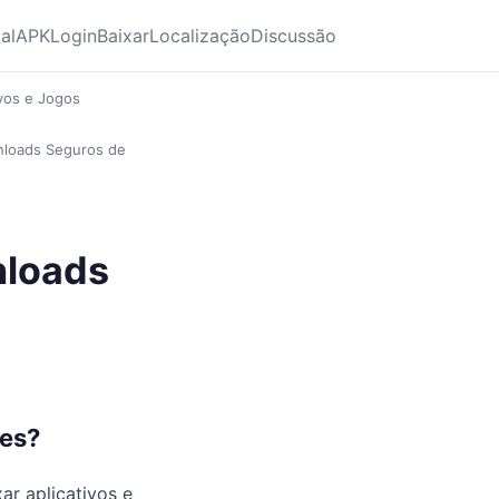
ial
APK
Login
Baixar
Localização
Discussão
ivos e Jogos
wnloads Seguros de
nloads
tes?
ar aplicativos e