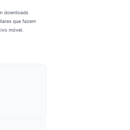
em downloads
pilares que fazem
tivo móvel.