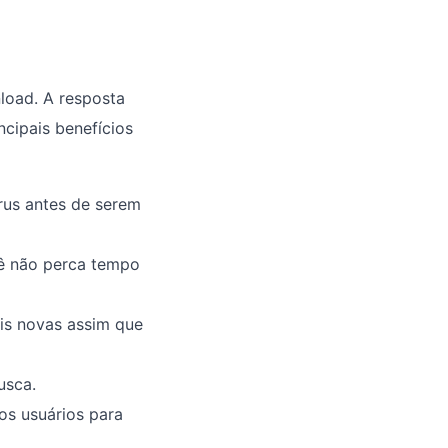
load. A resposta
ncipais benefícios
írus antes de serem
ê não perca tempo
is novas assim que
usca.
os usuários para