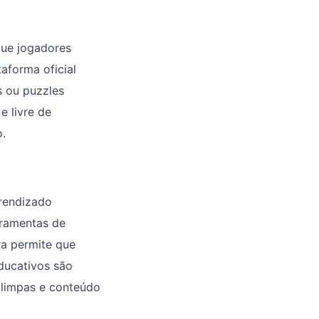
que jogadores
aforma oficial
s ou puzzles
e livre de
.
prendizado
rramentas de
ra permite que
ducativos são
 limpas e conteúdo