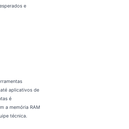
nesperados e
erramentas
té aplicativos de
tas é
izam a memória RAM
uipe técnica.