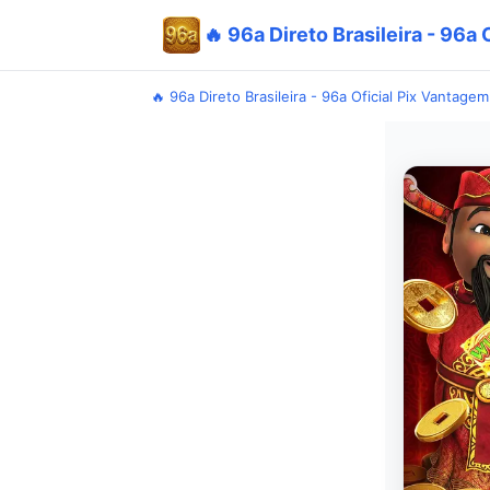
🔥 96a Direto Brasileira - 96a
🔥 96a Direto Brasileira - 96a Oficial Pix Vantagem