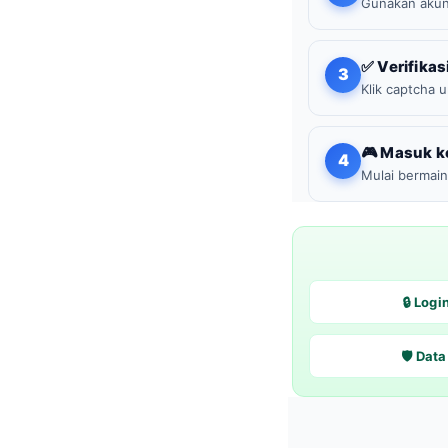
Gunakan akun 
✅ Verifikas
3
Klik captcha 
🎮 Masuk k
4
Mulai bermai
🔒 Log
🛡️ Dat