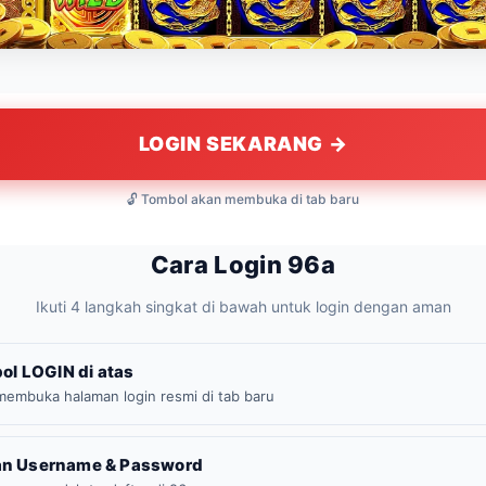
LOGIN SEKARANG →
🔓 Tombol akan membuka di tab baru
Cara Login 96a
Ikuti 4 langkah singkat di bawah untuk login dengan aman
bol LOGIN di atas
embuka halaman login resmi di tab baru
an Username & Password