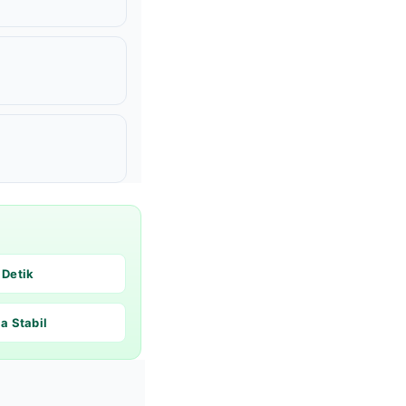
 Detik
a Stabil