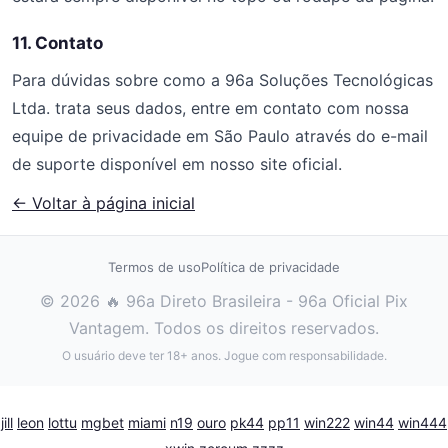
11. Contato
Para dúvidas sobre como a 96a Soluções Tecnológicas
Ltda. trata seus dados, entre em contato com nossa
equipe de privacidade em São Paulo através do e-mail
de suporte disponível em nosso site oficial.
← Voltar à página inicial
Termos de uso
Política de privacidade
© 2026 🔥 96a Direto Brasileira - 96a Oficial Pix
Vantagem. Todos os direitos reservados.
O usuário deve ter 18+ anos. Jogue com responsabilidade.
jill
leon
lottu
mgbet
miami
n19
ouro
pk44
pp11
win222
win44
win444