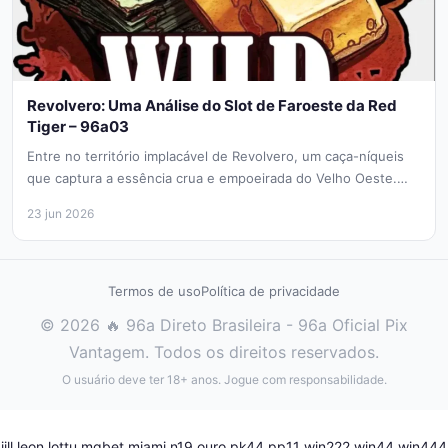
Revolvero: Uma Análise do Slot de Faroeste da Red
Tiger – 96a03
Entre no território implacável de Revolvero, um caça-níqueis
que captura a essência crua e empoeirada do Velho Oeste.
Desenvolvido pela...
23 jun 2026
Termos de uso
Política de privacidade
© 2026 🔥 96a Direto Brasileira - 96a Oficial Pix
Vantagem. Todos os direitos reservados.
O usuário deve ter 18+ anos. Jogue com responsabilidade.
jill
leon
lottu
mgbet
miami
n19
ouro
pk44
pp11
win222
win44
win444