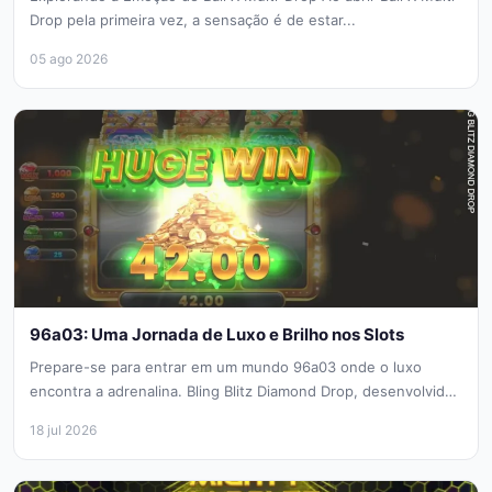
Drop pela primeira vez, a sensação é de estar...
05 ago 2026
96a03: Uma Jornada de Luxo e Brilho nos Slots
Prepare-se para entrar em um mundo 96a03 onde o luxo
encontra a adrenalina. Bling Blitz Diamond Drop, desenvolvido
pela BGaming,...
18 jul 2026