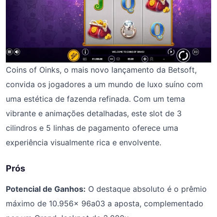
Coins of Oinks, o mais novo lançamento da Betsoft,
convida os jogadores a um mundo de luxo suíno com
uma estética de fazenda refinada. Com um tema
vibrante e animações detalhadas, este slot de 3
cilindros e 5 linhas de pagamento oferece uma
experiência visualmente rica e envolvente.
Prós
Potencial de Ganhos:
O destaque absoluto é o prêmio
máximo de 10.956x 96a03 a aposta, complementado